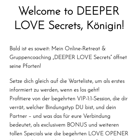
ÖFFNE SEIN HERZ
Welcome to DEEPER
SELF- & SOULLOVE LOUNGE
LOVE Secrets, Königin!
DEEPER LOVE SECRETS – WARTELISTE
Bald ist es soweit: Mein Online-Retreat &
LOSLASSEN IN 7 SCHRITTEN
Gruppencoaching
„DEEPER LOVE Secrets“ öffnet
seine Pforten!
Setze dich gleich auf die Warteliste, um als erstes
informiert zu werden, wenn es los geht!
Profitiere von der begehrten VIP-1:1-Session, die dir
verrät, welcher Bindungstyp DU bist, und dein
Partner – und was das für eure Verbindung
bedeutet, als exclusivem BONUS und weiteren
tollen Specials wie die begehrten LOVE OPENER