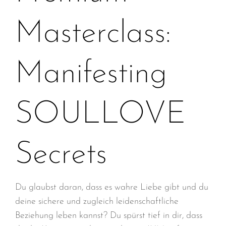
ÖFFNE SEIN HERZ
KONTAKT
Masterclass:
SELF- & SOULLOVE LOUNGE
DEEPER LOVE SECRETS – WARTELISTE
Manifesting
LOSLASSEN IN 7 SCHRITTEN
SOULLOVE
Secrets
Du glaubst daran, dass es wahre Liebe gibt und du
deine sichere und zugleich leidenschaftliche
Beziehung leben kannst? Du spürst tief in dir, dass